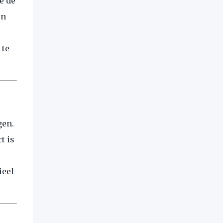
e de
en
 te
gen.
t is
ieel