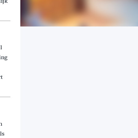
ijk
l
ing
t
n
ls