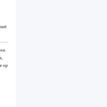
 met
een
s,
e op