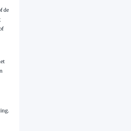
f de
g
of
net
en
ing.