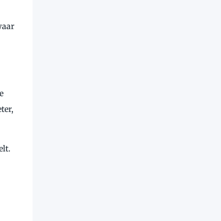
waar
e
ter,
lt.