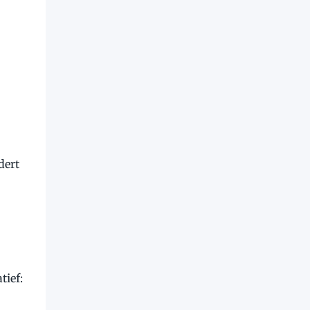
dert
tief: