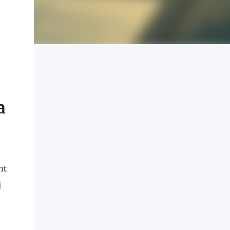
a
nt
j